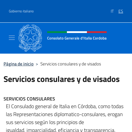
Saltar al contenido
IT
ES
Gobierno italiano
Encabezado del sitio web, redes
Consolato Generale d'Italia Cordoba
Il sito ufficiale del Consolato Generale d'Ita
Página de inicio
>
Servicios consulares y de visados
Servicios consulares y de visados
SERVICIOS CONSULARES
El Consulado general de Italia en Córdoba, como todas
las Representaciones diplomatico-consulares, erogan
sus servicios según los principios de
igualdad, imparcialidad, eficiancia y transparencia,