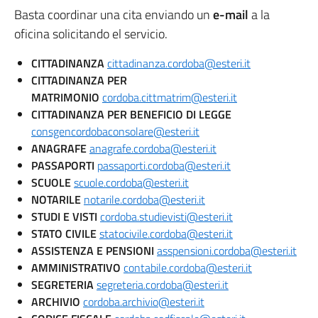
Basta coordinar una cita enviando un
e-mail
a la
oficina solicitando el servicio.
CITTADINANZA
cittadinanza.cordoba@esteri.it
CITTADINANZA PER
MATRIMONIO
cordoba.cittmatrim@esteri.it
CITTADINANZA PER BENEFICIO DI LEGGE
consgencordobaconsolare@esteri.it
ANAGRAFE
anagrafe.cordoba@esteri.it
PASSAPORTI
passaporti.cordoba@esteri.it
SCUOLE
scuole.cordoba@esteri.it
NOTARILE
notarile.cordoba@esteri.it
STUDI E VISTI
cordoba.studievisti@esteri.it
STATO CIVILE
statocivile.cordoba@esteri.it
ASSISTENZA E PENSIONI
asspensioni.cordoba@esteri.it
AMMINISTRATIVO
contabile.cordoba@esteri.it
SEGRETERIA
segreteria.cordoba@esteri.it
ARCHIVIO
cordoba.archivio@esteri.it