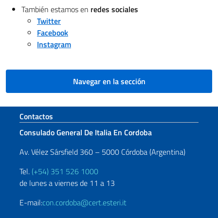
También estamos en
redes sociales
Twitter
Facebook
Instagram
Navegar en la sección
Sezione footer
Contactos
Consulado General De Italia En Cordoba
Av. Vélez Sársfield 360 – 5000 Córdoba (Argentina)
Tel.
(+54) 351 526 1000
de lunes a viernes de 11 a 13
E-mail:
con.cordoba@cert.esteri.it