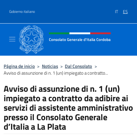
Saltar al contenido
IT
ES
Gobierno italiano
Encabezado del sitio web, redes
Consolato Generale d'Italia Cordoba
Il sito ufficiale del Consolato Generale d'Ita
Página de inicio
>
Noticias
>
Dal Consolato
>
Avviso di assunzione di n. 1 (un) impiegato a contratto...
Avviso di assunzione di n. 1 (un)
impiegato a contratto da adibire ai
servizi di assistente amministrativo
presso il Consolato Generale
d’Italia a La Plata