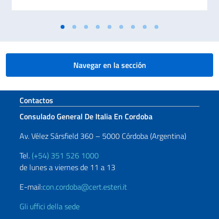
Navegar en la sección
Sezione footer
Contactos
Consulado General De Italia En Cordoba
Av. Vélez Sársfield 360 – 5000 Córdoba (Argentina)
Tel.
(+54) 351 526 1000
de lunes a viernes de 11 a 13
E-mail:
con.cordoba@cert.esteri.it
Gli uffici della sede