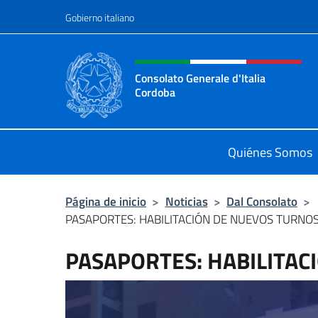
Saltar al contenido
Gobierno italiano
Encabezado del sitio web,
Consolato Generale d'Italia
Cordoba
Il sito ufficiale del Consolato Gener
Quiénes Somos
Página de inicio
>
Noticias
>
Dal Consolato
>
PASAPORTES: HABILITACIÓN DE NUEVOS TURNO
PASAPORTES: HABILITAC