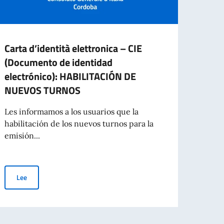
Carta d’identità elettronica – CIE
Ciud
(Documento de identidad
Sangu
electrónico): HABILITACIÓN DE
Les i
NUEVOS TURNOS
habili
servic
Les informamos a los usuarios que la
habilitación de los nuevos turnos para la
emisión...
Le
Carta d’identità elettronica – CIE (Documento de identidad ele
Lee