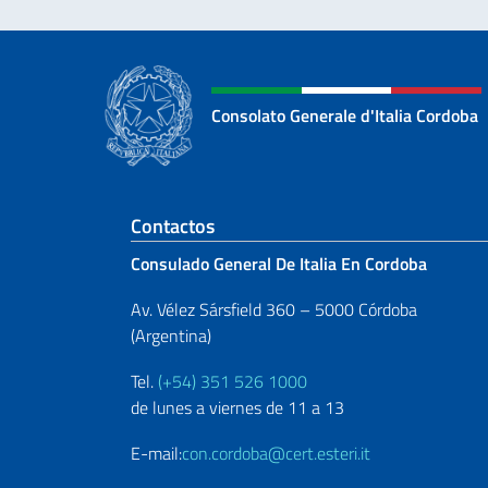
Consolato Generale d'Italia Cordoba
Sezione footer
Contactos
Consulado General De Italia En Cordoba
Av. Vélez Sársfield 360 – 5000 Córdoba
(Argentina)
Tel.
(+54) 351 526 1000
de lunes a viernes de 11 a 13
E-mail:
con.cordoba@cert.esteri.it