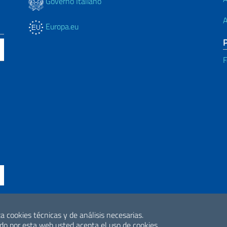
Governo Italiano
A
Europa.eu
F
a cookies técnicas y de análisis necesarias.
ne di accessibilità
2026 Derechos de 
o por esta web usted acepta el uso de cookies.