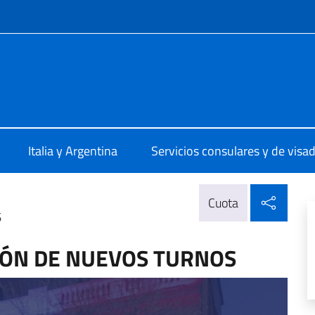
 redes sociales y menú
ale d'Italia Cordoba
Italia y Argentina
Servicios consulares y de visa
Compa
Cuota
S
IÓN DE NUEVOS TURNOS