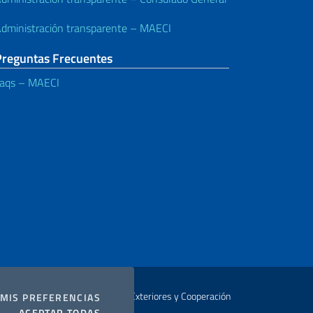
dministración transparente – MAECI
Preguntas Frecuentes
aqs – MAECI
Autor Ministerio de Relaciones Exteriores y Cooperación
COOKIES
MIS PREFERENCIAS
I COOKIES
ACEPTAR TODAS