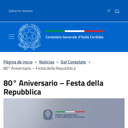
Saltar al contenido
IT
ES
Gobierno italiano
Encabezado del sitio web, redes
Consolato Generale d'Italia Cordoba
Il sito ufficiale del Consolato Generale d'Ita
Página de inicio
>
Noticias
>
Dal Consolato
>
80° Aniversario – Festa della Repubblica
80° Aniversario – Festa della
Repubblica