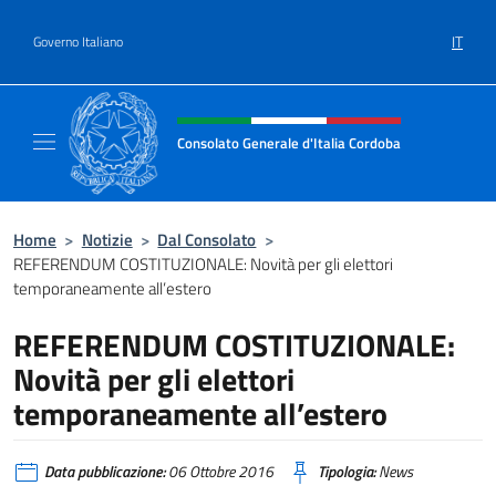
Salta al contenuto
IT
Governo Italiano
Intestazione sito, social e menù
Consolato Generale d'Italia Cordoba
Il sito ufficiale del Consolato Generale d'Ita
Home
>
Notizie
>
Dal Consolato
>
REFERENDUM COSTITUZIONALE: Novità per gli elettori
temporaneamente all’estero
REFERENDUM COSTITUZIONALE:
Novità per gli elettori
temporaneamente all’estero
Data pubblicazione:
06 Ottobre 2016
Tipologia:
News