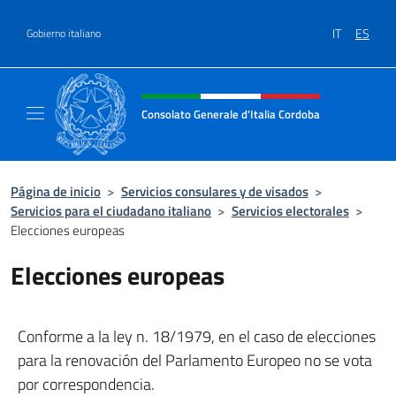
Saltar al contenido
IT
ES
Gobierno italiano
Encabezado del sitio web, redes
Consolato Generale d'Italia Cordoba
Il sito ufficiale del Consolato Generale d'Ita
Página de inicio
>
Servicios consulares y de visados
>
Servicios para el ciudadano italiano
>
Servicios electorales
>
Elecciones europeas
Elecciones europeas
Conforme a la ley n. 18/1979, en el caso de elecciones
para la renovación del Parlamento Europeo no se vota
por correspondencia.