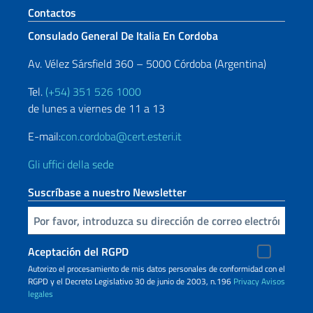
Sezione footer
Contactos
Consulado General De Italia En Cordoba
Av. Vélez Sársfield 360 – 5000 Córdoba (Argentina)
Tel.
(+54) 351 526 1000
de lunes a viernes de 11 a 13
E-mail:
con.cordoba@cert.esteri.it
Gli uffici della sede
Suscríbase a nuestro Newsletter
Inserta tu correo electronico
Aceptación del RGPD
Autorizo ​​el procesamiento de mis datos personales de conformidad con el
RGPD y el Decreto Legislativo 30 de junio de 2003, n.196
Privacy
Avisos
legales