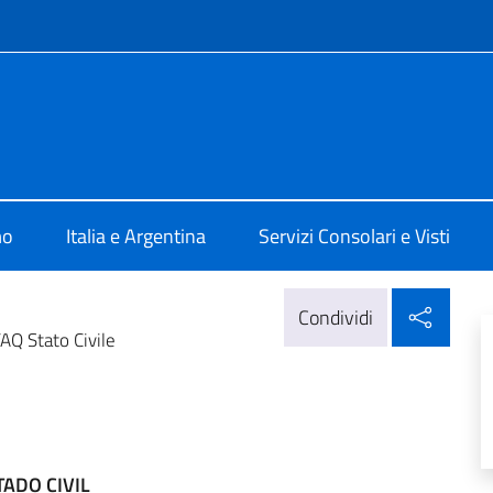
e menù
ale d'Italia Cordoba
mo
Italia e Argentina
Servizi Consolari e Visti
Condi
Condividi
AQ Stato Civile
ADO CIVIL