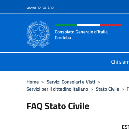
Salta al contenuto
Governo Italiano
Intestazione sito, social 
Consolato Generale d'Italia
Cordoba
Il sito ufficiale del Consolato Gener
Chi sia
Home
>
Servizi Consolari e Visti
>
Servizi per il cittadino italiano
>
Stato Civile
>
F
FAQ Stato Civile
EST